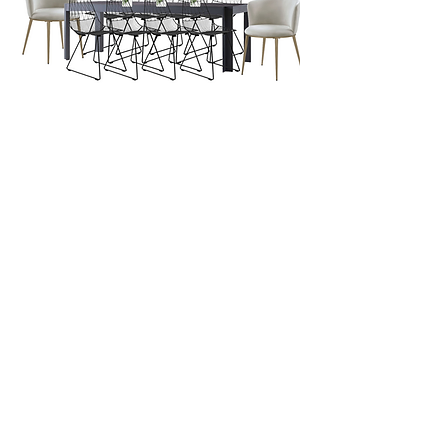
D.325C
D.309A