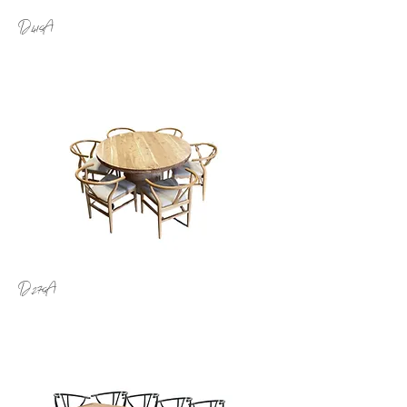
D.415A
D.275A