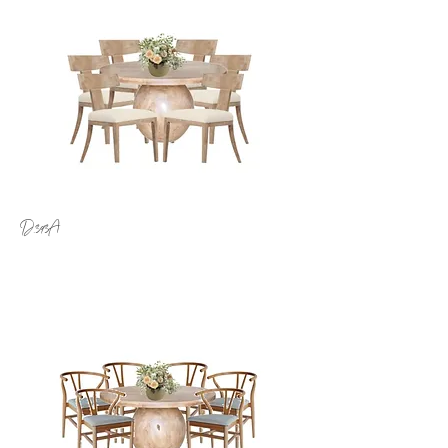
D.393
A