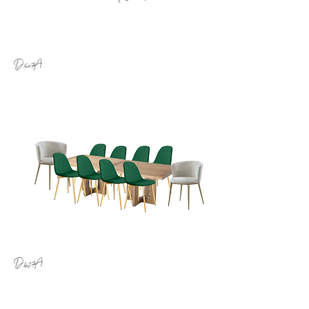
D.507A
D.427A