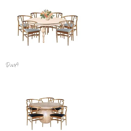
D.263
A