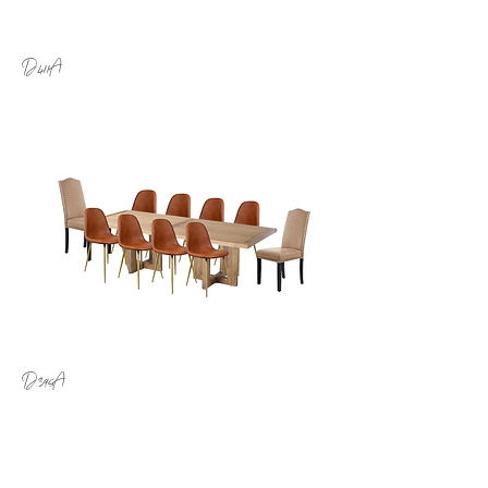
D.411A
D.395A